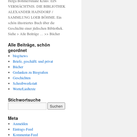
Helga Böhme/Juliane Kraus: EIN
VERMÄCHTNIS. DIE BIBLIOTHEK
ALEXANDER HAINDORF /
SAMMLUNG LOEB BÖHME. Ein
schön illustriertes Buch über die
Geschichte einer jüdischen Bibliothek.
Siehe > Alle Beiträge … >> Bücher
Alle Beiträge, schön
geordnet
blog/news
Briefe, geschäftl. und privat
Bücher
Gedanken zu Biografien
Geschichten
Schreibwerkstatt
Worte/Liedtexte
Stichwortsuche
Meta
Anmelden
Eintrags-Feed
Kommentar-Feed