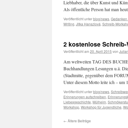
Liebhaber, die über Kunst und Küns
Als öffentliche Person hat man he
Veröffentlicht unter
blog/news
,
Gedanken z
Writing
,
Jitka Hanszlová
,
Schreib-Worksh
2 kostenlose Schreib
Veröffentlicht am
20. April 2015
von
Julia
Am weltweiten TAG DES BUCHES, Do
Buchhandlungen Lesungen u.ä. 
(Stadtmitte, gegenüber dem FORUM)
Unter diesem Motto leite ich – um
Veröffentlicht unter
blog/news
,
Schreibwer
Erinnerungen aufschreiben
,
Erinnerungsk
Liebesgeschichte
,
Mülheim
,
Schmökerst
Workshop
,
Workshop für Jugendliche
,
Wo
←
Ältere Beiträge