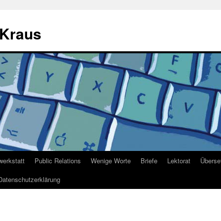
 Kraus
werkstatt
Public Relations
Wenige Worte
Briefe
Lektorat
Überse
Datenschutzerklärung