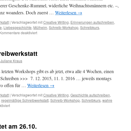
eerer Geschenke-Rummel, widerliche Weihnachtsmännern etc. –,
 ganz woanders. Doch zuerst …
Weiterlesen
→
kstatt
|
Verschlagwortet mit
Creative Writing
,
Erinnerungen aufschreiben
,
e
,
Liebesgeschichte
,
Mülheim
,
Schreib-Workshop
,
Schreibkurs
,
für
Kommentare deaktiviert
Schreibwerkstatt
am
7.12.
eibwerkstatt
über
„Widersprüche“
Juliane Kraus
letzten Workshops gibt es ab jetzt, etwa alle 4 Wochen, einen
e Schreiben >>> 7. 12. 2015, 11. 1. 2016 … jeweils montags
ro offen für …
Weiterlesen
→
kstatt
|
Verschlagwortet mit
Creative Writing
,
Geschichte aufschreiben
,
,
regelmäßige Schreibwerkstatt
,
Schreib-Workshop
,
Schreibkurs
,
wahre
für
iviert
neu:
regelmäßige
Schreibwerkstatt
et am 26.10.