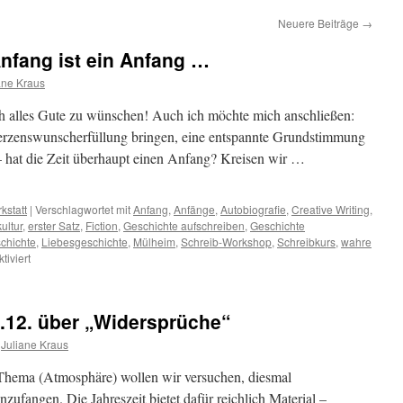
Neuere Beiträge
→
Anfang ist ein Anfang …
ane Kraus
ch alles Gute zu wünschen! Auch ich möchte mich anschließen:
rzenswunscherfüllung bringen, eine entspannte Grundstimmung
 hat die Zeit überhaupt einen Anfang? Kreisen wir …
kstatt
|
Verschlagwortet mit
Anfang
,
Anfänge
,
Autobiografie
,
Creative Writing
,
ultur
,
erster Satz
,
Fiction
,
Geschichte aufschreiben
,
Geschichte
chichte
,
Liebesgeschichte
,
Mülheim
,
Schreib-Workshop
,
Schreibkurs
,
wahre
für
iviert
Ein
Anfang
ist
.12. über „Widersprüche“
(k)ein
Anfang
Juliane Kraus
ist
ein
hema (Atmosphäre) wollen wir versuchen, diesmal
Anfang
zufangen. Die Jahreszeit bietet dafür reichlich Material –
…