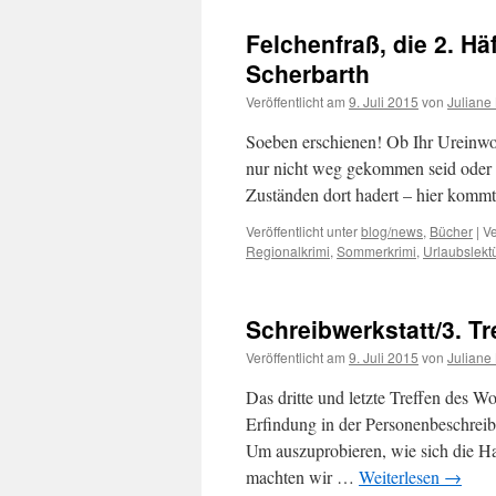
Felchenfraß, die 2. H
Scherbarth
Veröffentlicht am
9. Juli 2015
von
Juliane
Soeben erschienen! Ob Ihr Ureinwoh
nur nicht weg gekommen seid oder e
Zuständen dort hadert – hier kom
Veröffentlicht unter
blog/news
,
Bücher
|
Ve
Regionalkrimi
,
Sommerkrimi
,
Urlaubslekt
Schreibwerkstatt/3. Tr
Veröffentlicht am
9. Juli 2015
von
Juliane
Das dritte und letzte Treffen des 
Erfindung in der Personenbeschreib
Um auszuprobieren, wie sich die Ha
machten wir …
Weiterlesen
→