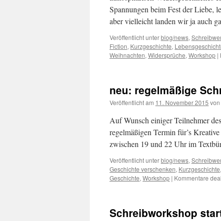
Spannungen beim Fest der Liebe, l
aber vielleicht landen wir ja auch
Veröffentlicht unter
blog/news
,
Schreibwer
Fiction
,
Kurzgeschichte
,
Lebensgeschicht
Weihnachten
,
Widersprüche
,
Workshop
|
neu: regelmäßige Schr
Veröffentlicht am
11. November 2015
von
Auf Wunsch einiger Teilnehmer des 
regelmäßigen Termin für’s Kreativ
zwischen 19 und 22 Uhr im Textbü
Veröffentlicht unter
blog/news
,
Schreibwer
Geschichte verschenken
,
Kurzgeschichte
Geschichte
,
Workshop
|
Kommentare deakt
Schreibworkshop start