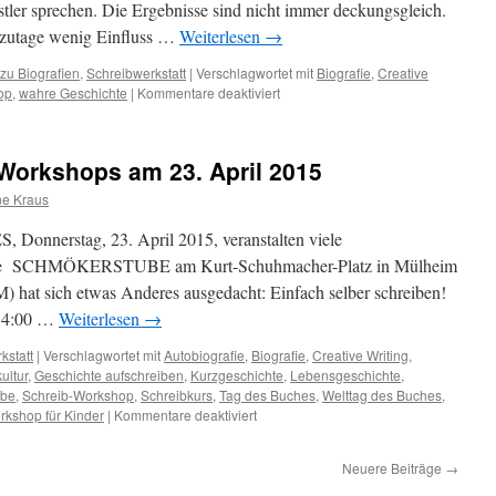
tler sprechen. Die Ergebnisse sind nicht immer deckungsgleich.
utzutage wenig Einfluss …
Weiterlesen
→
u Biografien
,
Schreibwerkstatt
|
Verschlagwortet mit
Biografie
,
Creative
für
op
,
wahre Geschichte
|
Kommentare deaktiviert
Jitka
Hanzlová
-Workshops am 23. April 2015
ne Kraus
nnerstag, 23. April 2015, veranstalten viele
Die SCHMÖKERSTUBE am Kurt-Schuhmacher-Platz in Mülheim
 hat sich etwas Anderes ausgedacht: Einfach selber schreiben!
 14:00 …
Weiterlesen
→
kstatt
|
Verschlagwortet mit
Autobiografie
,
Biografie
,
Creative Writing
,
ultur
,
Geschichte aufschreiben
,
Kurzgeschichte
,
Lebensgeschichte
,
ube
,
Schreib-Workshop
,
Schreibkurs
,
Tag des Buches
,
Welttag des Buches
,
für
rkshop für Kinder
|
Kommentare deaktiviert
2
kostenlose
Neuere Beiträge
→
Schreib-
Workshops