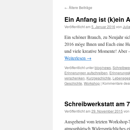
←
Ältere Beiträge
Ein Anfang ist (k)ein 
Veröffentlicht am
5. Januar 2016
von
Juli
Ein schöner Brauch, zu Neujahr si
2016 möge Ihnen und Euch eine He
und viele kreative Momente! Aber –
Weiterlesen
→
Veröffentlicht unter
blog/news
,
Schreibwer
Erinnerungen aufschreiben
,
Erinnerungsk
verschenken
,
Kurzgeschichte
,
Lebensges
Geschichte
,
Workshop
|
Kommentare deakt
Schreibwerkstatt am 7
Veröffentlicht am
29. November 2015
von
Ausgehend vom letzten Workshop-T
atmosphärisch Widersprüchliches ein