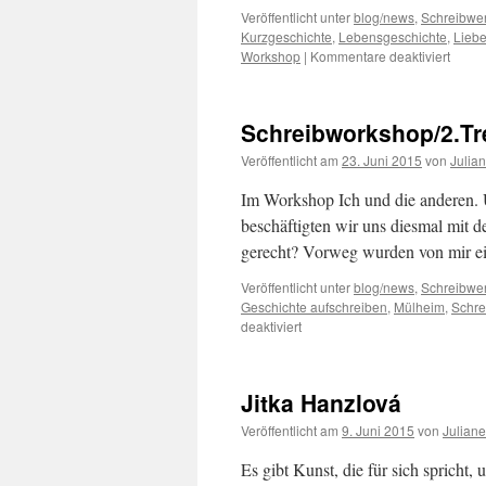
Veröffentlicht unter
blog/news
,
Schreibwer
Kurzgeschichte
,
Lebensgeschichte
,
Liebe
für
Workshop
|
Kommentare deaktiviert
Schrei
Treffe
Schreibworkshop/2.Tr
Veröffentlicht am
23. Juni 2015
von
Julia
Im Workshop Ich und die anderen. 
beschäftigten wir uns diesmal mit
gerecht? Vorweg wurden von mir ei
Veröffentlicht unter
blog/news
,
Schreibwer
Geschichte aufschreiben
,
Mülheim
,
Schre
für
deaktiviert
Schreibworkshop/2.Treffen
Jitka Hanzlová
Veröffentlicht am
9. Juni 2015
von
Julian
Es gibt Kunst, die für sich spricht,