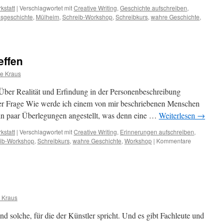
kstatt
|
Verschlagwortet mit
Creative Writing
,
Geschichte aufschreiben
,
sgeschichte
,
Mülheim
,
Schreib-Workshop
,
Schreibkurs
,
wahre Geschichte
,
bwerkstatt/3.
n
effen
ne Kraus
Über Realität und Erfindung in der Personenbeschreibung
 der Frage Wie werde ich einem von mir beschriebenen Menschen
n paar Überlegungen angestellt, was denn eine …
Weiterlesen
→
kstatt
|
Verschlagwortet mit
Creative Writing
,
Erinnerungen aufschreiben
,
ib-Workshop
,
Schreibkurs
,
wahre Geschichte
,
Workshop
|
Kommentare
e Kraus
 und solche, für die der Künstler spricht. Und es gibt Fachleute und