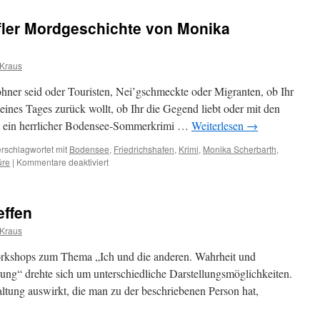
Atmosphäre.
Ein
äfler Mordgeschichte von Monika
Schreib-
Workshop
im
 Kraus
Herbst
ner seid oder Touristen, Nei’gschmeckte oder Migranten, ob Ihr
ines Tages zurück wollt, ob Ihr die Gegend liebt oder mit den
mt ein herrlicher Bodensee-Sommerkrimi …
Weiterlesen
→
rschlagwortet mit
Bodensee
,
Friedrichshafen
,
Krimi
,
Monika Scherbarth
,
für
üre
|
Kommentare deaktiviert
Felchenfraß,
die
2.
effen
Häfler
Mordgeschichte
 Kraus
von
Monika
Workshops zum Thema „Ich und die anderen. Wahrheit und
Scherbarth
ung“ drehte sich um unterschiedliche Darstellungsmöglichkeiten.
ltung auswirkt, die man zu der beschriebenen Person hat,