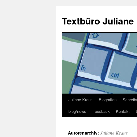
Zum
Inhalt
Textbüro Juliane
springen
Juliane Kraus
Biografien
Schreib
blog/news
Feedback
Kontakt
Juliane Kraus
Autorenarchiv: