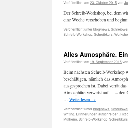
Veröffentlicht am
23. Oktober 2015
von
Ju
Der Schreib-Workshop, bei dem wi
eine Woche verschoben und beginn
Veröffentlicht unter
blog/news
,
Schreibwer
Schreib-Workshop
,
Schreibkurs
,
Worksh
Alles Atmosphäre. Ei
Veröffentlicht am
19. September 2015
vo
Beim nächsten Schreib-Workshop w
beschäftigen, nämlich das Atmosphäri
ausgesprochen ist. Dabei verrät das
Atmosphäre verweist auf … – den C
…
Weiterlesen
→
Veröffentlicht unter
blog/news
,
Schreibwer
Writing
,
Erinnerungen aufschreiben
,
Ficti
Mülheim
,
Schreib-Workshop
,
Schreibkurs