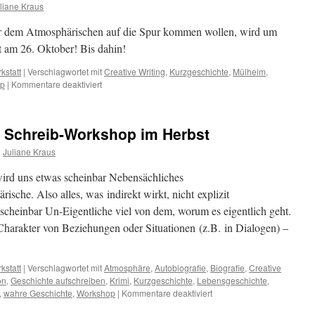
liane Kraus
r dem Atmosphärischen auf die Spur kommen wollen, wird um
t am 26. Oktober! Bis dahin!
kstatt
|
Verschlagwortet mit
Creative Writing
,
Kurzgeschichte
,
Mülheim
,
für
op
|
Kommentare deaktiviert
Schreibworkshop
startet
am
n Schreib-Workshop im Herbst
26.10.
n
Juliane Kraus
ird uns etwas scheinbar Nebensächliches
sche. Also alles, was indirekt wirkt, nicht explizit
 scheinbar Un-Eigentliche viel von dem, worum es eigentlich geht.
harakter von Beziehungen oder Situationen (z.B. in Dialogen) –
kstatt
|
Verschlagwortet mit
Atmosphäre
,
Autobiografie
,
Biografie
,
Creative
on
,
Geschichte aufschreiben
,
Krimi
,
Kurzgeschichte
,
Lebensgeschichte
,
für
,
wahre Geschichte
,
Workshop
|
Kommentare deaktiviert
Alles