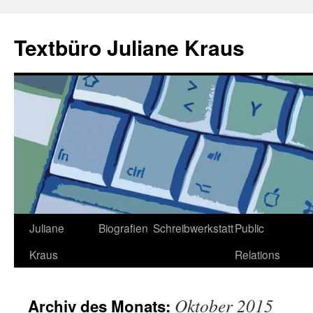
Zum
Inhalt
Textbüro Juliane Kraus
springen
Juliane
Biografien
Schreibwerkstatt
Public
Kraus
Relations
Oktober 2015
Archiv des Monats: