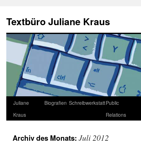
Zum
Inhalt
Textbüro Juliane Kraus
springen
Juliane
Biografien
Schreibwerkstatt
Public
Kraus
Relations
Juli 2012
Archiv des Monats: