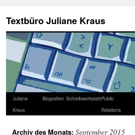
Zum
Inhalt
Textbüro Juliane Kraus
springen
Juliane
Biografien
Schreibwerkstatt
Public
Kraus
Relations
September 2015
Archiv des Monats: