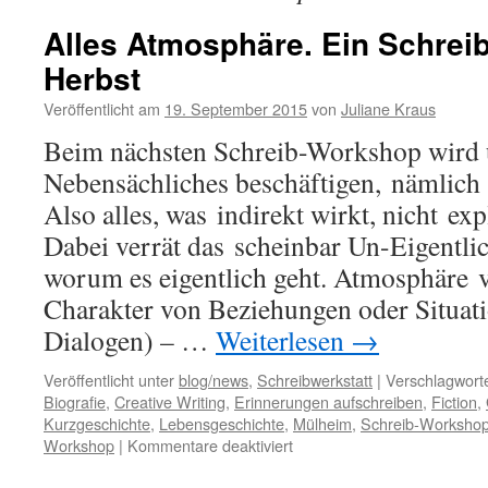
Alles Atmosphäre. Ein Schrei
Herbst
Veröffentlicht am
19. September 2015
von
Juliane Kraus
Beim nächsten Schreib-Workshop wird 
Nebensächliches beschäftigen, nämlich
Also alles, was indirekt wirkt, nicht exp
Dabei verrät das scheinbar Un-Eigentli
worum es eigentlich geht. Atmosphäre 
Charakter von Beziehungen oder Situati
Dialogen) – …
Weiterlesen
→
Veröffentlicht unter
blog/news
,
Schreibwerkstatt
|
Verschlagworte
Biografie
,
Creative Writing
,
Erinnerungen aufschreiben
,
Fiction
,
Kurzgeschichte
,
Lebensgeschichte
,
Mülheim
,
Schreib-Worksho
für
Workshop
|
Kommentare deaktiviert
Alles
Atmosphäre.