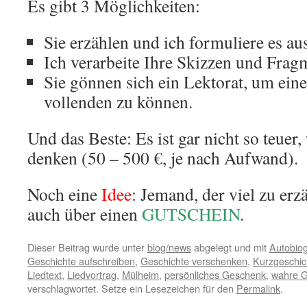
Es gibt 3 Möglichkeiten:
Sie erzählen und ich formuliere es aus
Ich verarbeite Ihre Skizzen und Frag
Sie gönnen sich ein Lektorat, um ein
vollenden zu können.
Und das Beste: Es ist gar nicht so teuer, 
denken (50 – 500 €, je nach Aufwand).
Noch eine
Idee
: Jemand, der viel zu erzä
auch über einen
GUTSCHEIN
.
Dieser Beitrag wurde unter
blog/news
abgelegt und mit
Autobiog
Geschichte aufschreiben
,
Geschichte verschenken
,
Kurzgeschic
Liedtext
,
Liedvortrag
,
Mülheim
,
persönliches Geschenk
,
wahre G
verschlagwortet. Setze ein Lesezeichen für den
Permalink
.